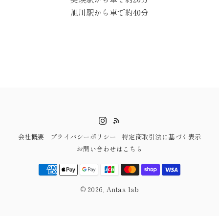
由来は、十河さんの音楽好きから。モ
まり来た旅行先な
旭川駅から車で約40分
ーツァルトのミドルネーム「アマデウ
す人たちがずっと
ス」を参考に名付けられました。内装
があると素敵だな
にも音楽の要素が取り入れられていま
ました」 夫婦・
す。 アンタラボが仕上げた、こだ
グループなど、大
わりのお手洗い キッチンカーから実
同じ空間で過ごせ
店舗へと形を変える際に、空間づくり
テアン舎のコンセ
を担ったのがAntaaLabです。 「特
基本的に顔の見え
にお気に入りのポイントは、
対応のため、丁寧
AntaaLabさんで購入したヴィンテー
け、また、お部屋
ジの照明と、リメイクしていただいた
入れているそうです。 ア
会社概要
プライバシーポリシー
特定商取引法に基づく表示
お手洗いのトビラです」と十河さん。
が再現した、古き
お問い合わせはこちら
照明は存在感があり、トビラは元の状
道 空間づくりを
態が思い出せないほど様変わりし、独
AntaaLabで
自のこだわりを演出してくれていると
していた「古き良
© 2026,
Antaa lab
話します。細部にまでAntaaLabの技
×北海道」という
術とセンスが光る空間になっていま
AntaaLabが