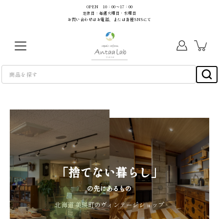
コ
OPEN 10：00～17：00
定休日：毎週火曜日・水曜日
ン
お問い合わせはお電話、または各種SNSにて
テ
ン
ツ
に
ス
キ
ッ
プ
「捨てない暮らし」
の先にあるもの
北海道 美瑛町のヴィンテージショップ