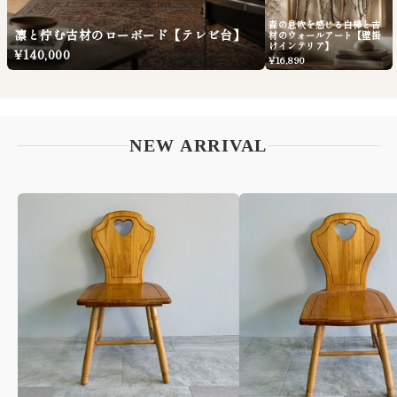
森の息吹を感じる白樺と古
凛と佇む古材のローボード【テレビ台】
材のウォールアート【壁掛
けインテリア】
¥140,000
¥16,890
NEW ARRIVAL