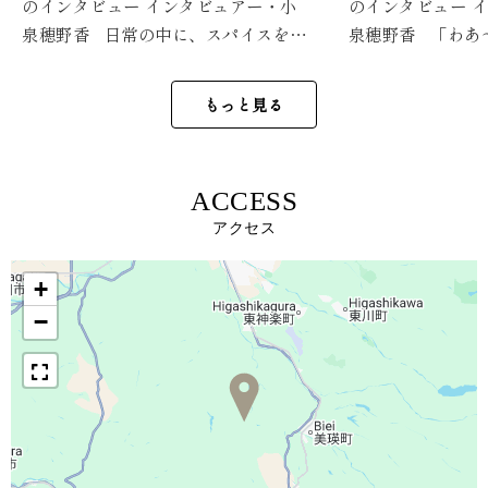
のインタビュー インタビュアー・小
のインタビュー インタビュアー・小
泉穂野香 日常の中に、スパイスを。
泉穂野香 「わあ
咖喱屋アマデウスが目指す「聖地」へ
に、ガッツポーズ
の道 音楽への愛と、美瑛への想いが
ン舎が届ける、1
もっと見る
生んだ辛くないスパイスカレーの専門
間 古き良きもの
店 北海道美瑛町に、2023年4月にオー
る簡易宿泊施設、
プンした「咖喱屋アマデウス」。「子
海道美瑛町の駅前に
ACCESS
どもから大人まで誰でも美味しく食べ
プンした1日1組
られる、辛くないスパイスカレー」を
ン舎」があります
コンセプトに、地域に根ざした一軒と
はフランス語で「
+
して着実に愛されています。 オーナ
葉。オーナーの十
ーの十河翔さんが、AntaaLabととも
う数字に込めた想い
−
に作り上げたこの空間には、カレーへ
作り上げた空間が
の愛と美瑛への想いが静かに宿ってい
ゲストを笑顔に
ます。 美瑛にカレー屋を、という
「21」に込めた、
直感 オープンから3年目を迎えた咖喱
テアン」という名
屋アマデウス。そのはじまりは、美瑛
身の想いが重なっ
に住みながら感じたひとつの気づきで
に21という数字