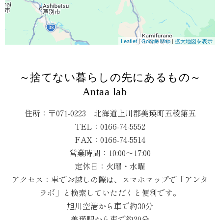
した。 「当時すでに美瑛に住んでお
2021年に夫婦2
り、美瑛にカレー屋さんが少なかった
出したこと。そし
ことから美瑛で店舗を構えたいと思っ
躍動していけるよ
Leaflet
|
Google Map
|
拡大地図を表示
ていました」と十河さんは話します。
の3つが重なり、
そのタイミングでテナントを借りられ
という名前が生まれ
ることになり、今の場所での営業がス
に簡易宿泊所とし
～捨てない暮らしの先にあるもの～
タートしました。 「オープン当時は
宿は、1日1組限
Antaa lab
不安でしたが、今ではたくさんの常連
っています。美瑛
住所：〒071-0223 北海道上川郡美瑛町五稜第五
さんに支えられています。」 特別
２階ワンフロアー
TEL：
0166-74-5552
な日じゃなくて、日常の一食に 咖喱
ます。古材などの
FAX：0166-74-5514
屋アマデウスのコンセプトは、「子ど
のを組み合わせた
営業時間：10:00〜17:00
もから大人まで誰でも美味しく食べら
無二の雰囲気を
定休日：火曜・水曜
れる、辛くないスパイスカレー」で
なぜ、1日1組な
す。外食でありながら特別な一食はな
ループで旅に出る
アクセス：車でお越しの際は、スマホマップで「アンタ
く、日常の中にある一食でありたい
員4名の場所が多
ラボ」と検索していただくと便利です。
──そんな想いから辛くないカレー専
空間を過ごすこと
旭川空港から車で約30分
門店という形を選びました。 店名の
んは感じていまし
美瑛駅から車で約20分