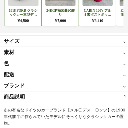
1918 FORD クラシ
24KGP 額装曲尺飾
CABIN 100's アル
EXP
ックカー車型デキ
り
ミ製ダストボック
博覧
ャンタ (オルゴール
ス / キャビン アル
観覧
¥4,500
¥7,000
¥3,410
付き)
ミ缶 ゴミ箱 傘立て
装
当時物
サイズ
⌄
素材
⌄
サイズ：全長41cm / 横幅11cm / 高さ 9cm
色
⌄
素材：アルミ、ゴム
配送
⌄
色：グレー
ブランド
⌄
配送：ヤマト運輸
商品説明
⌄
あの有名なドイツのカーブランド【メル〇デス・〇ンツ】の1900
年代前半に作られていたモデルにそっくりなクラシックカーの置
物。
あの有名なドイツのカーブランド【メル〇デス・〇ンツ】の1900
年代前半に作られていたモデルにそっくりなクラシックカーの置
物。