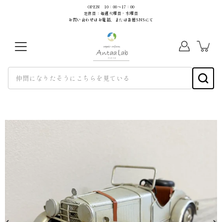
コ
OPEN 10：00～17：00
定休日：毎週火曜日・水曜日
ン
お問い合わせはお電話、または各種SNSにて
テ
ン
ツ
に
ス
キ
ッ
プ
画
像
を
lightbox
で
開
く