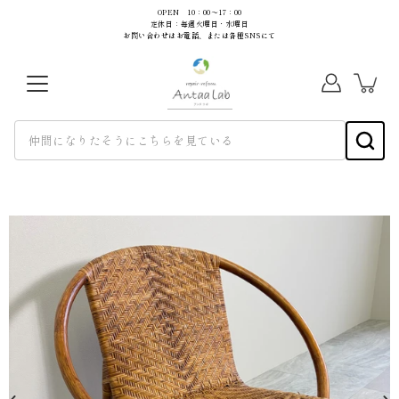
コ
OPEN 10：00～17：00
定休日：毎週火曜日・水曜日
ン
お問い合わせはお電話、または各種SNSにて
テ
ン
ツ
に
ス
キ
ッ
プ
画
像
を
lightbox
で
開
く