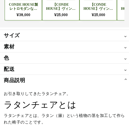
CONDE HOUSE製
【CONDE
【CONDE
レトロモダンなウ
HOUSE】ヴィンテ
HOUSE】ヴィンテ
HO
ッドチェア
ージモデル
ージモデル
¥38,000
¥25,000
¥25,000
「Exceed」ハイバ
「Exceed」ハイバ
「E
ックチェア
ックチェア
サイズ
⌄
素材
⌄
サイズ：縦58cm / 横幅70cm / 高さ70cm
色
⌄
ラタンは東南アジアなどの熱帯地域に自生するヤシ科のつる性植物
で、軽くて丈夫、しなやかさがあるため家具の素材として古くから
配送
⌄
色：ブラウン
利用されています。
商品説明
⌄
※沖縄等離島への発送は別途配送料がかかる場合があります。
お引き取りしてきたラタンチェア。
ラタンチェアとは
ラタンチェア
とは、
ラタン（籐）という植物の茎を加工して作ら
れた椅子
のことです。